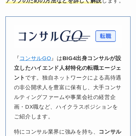
アップのための方法などを詳しく解説
します。
『
コンサルGO
』は​
BIG4出身コンサルが
設
立した
ハイエンド人材特化の
転職エージェ
ント
です。​独自ネットワークに​よる​高待遇
の​非公開求人を​豊富に​保有し、​大手コンサ
ルティングファームや​事業会社の​経営企
画・DX職など、​ハイクラスポジションを​
ご紹介します。​
特に​コンサル業界に​強みを​持ち、​
コンサル