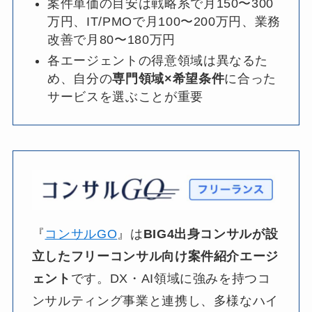
案件単価の目安は戦略系で月150〜300
万円、IT/PMOで月100〜200万円、業務
改善で月80〜180万円
各エージェントの得意領域は異なるた
め、自分の
専門領域×希望条件
に合った
サービスを選ぶことが重要
『
コンサルGO
』は​
BIG4出身コンサルが
設
立した
フリーコンサル向け案件紹介エージ
ェント
です。​DX・AI領域に​強みを​持つコ
ンサルティング事業と​連携し、​多様な​ハイ