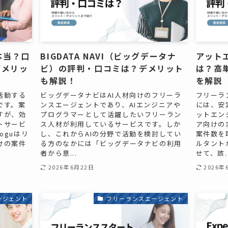
本当？口
BIGDATA NAVI（ビッグデータナ
アット
デメリッ
ビ）の評判・口コミは？デメリット
は？高
も解説！
を解説
活動する
ビッグデータナビはAI人材向けのフリーラ
フリーラ
です。案
ンスエージェントであり、AIエンジニアや
には、安
すが、効
プログラマーとして活躍したいフリーラン
ットエン
トサービ
ス人材が利用しているサービスです。しか
ア向けの
oguはリ
し、これからAIの分野で活動を検討してい
案件数を
けの案件
る方のなかには「ビッグデータナビの利用
ルタント
者から意...
せて、該..
2026年6月22日
2026年
ージェント
フリーランスエージェント