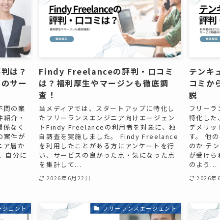
評判は？
Findy Freelanceの評判・口コミ
テンキ
問のサー
は？福利厚生やマージンも徹底調
コミか
査！
説
不問の案
当メディアでは、スタートアップに特化し
フリーラ
件紹介・
たフリーランスエンジニア向けエージェン
特化した
関係なく
トFindy Freelanceの利用者を対象に、独
デメリッ
の案件が
自調査を実施しました。 Findy Freelance
す。 他
ニア層か
を利用したことがある方にアンケートを行
のか テ
、自分に
い、サービスの良かった点・気になった点
が受けら
を集計して...
のよう...
2026年6月22日
2026年
ージェント
フリーランスエージェント