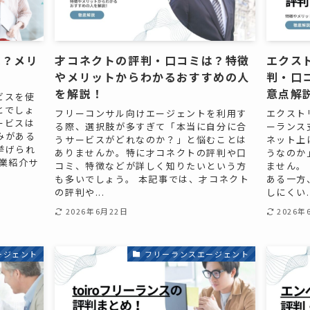
は？メリ
才コネクトの評判・口コミは？特徴
エクス
やメリットからわかるおすすめの人
判・口
を解説！
意点解
ビスを使
とでしょ
フリーコンサル向けエージェントを利用す
エクスト
ービスは
る際、選択肢が多すぎて「本当に自分に合
ーランス
みがある
うサービスがどれなのか？」と悩むことは
ネット上
挙げられ
ありませんか。特に才コネクトの評判や口
うなのか
業紹介サ
コミ、特徴などが詳しく知りたいという方
ません。
も多いでしょう。 本記事では、才コネクト
ある一方
の評判や...
しにくい..
2026年6月22日
2026年
ージェント
フリーランスエージェント