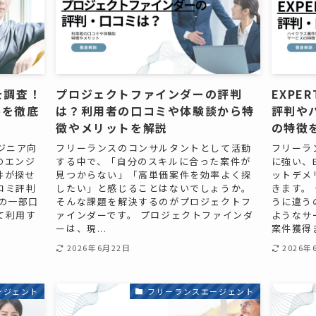
を調査！
プロジェクトファインダーの評判
EXPE
件を徹底
は？利用者の口コミや体験談から特
評判や
徴やメリットを解説
の特徴
ジニア向
フリーランスのコンサルタントとして活動
フリーラ
のエンジ
する中で、「自分のスキルに合った案件が
に強い、E
件が探せ
見つからない」「高単価案件を効率よく探
ットデメ
コミ評判
したい」と感じることはないでしょうか。
きます。
の一部口
そんな課題を解決するのがプロジェクトフ
うに違うの
て利用す
ァインダーです。 プロジェクトファインダ
ようなサ
ーは、現...
案件獲得ま
2026年6月22日
2026年
ージェント
フリーランスエージェント