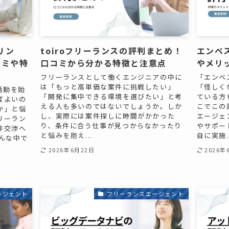
ーリン
toiroフリーランスの評判まとめ！
エンベ
コミや特
口コミから分かる特徴と注意点
やメリ
フリーランスとして働くエンジニアの中に
「エンベ
は「もっと高単価な案件に挑戦したい」
「怪しく
活動を始
「開発に集中できる環境を選びたい」と考
ている方
ばよいの
える人も多いのではないでしょうか。しか
こでこの
か」と悩
し、実際には案件探しに時間がかかった
エージェ
リーラン
り、条件に合う仕事が見つからなかったり
やサポー
件交渉へ
と悩みを抱え...
自に実施..
んな中で
2026年6月22日
2026年
ージェント
フリーランスエージェント