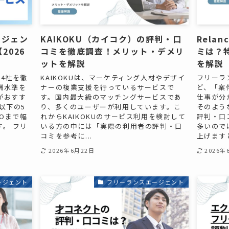
ージェン
KAIKOKU（カイコク）の評判・口
Rela
2026
コミを徹底調査！メリット・デメリ
ミは？
ットを解説
を解説
4社を徹
KAIKOKUは、マーケティング人材やデザイ
フリーラ
酬水準を
ナーの複業支援を行っているサービスで
ど、「案
がおすす
す。国内最大級のマッチングサービスであ
仕事が分
以下の5
り、多くのユーザーが利用しています。こ
そのような
MOまで幅
れからKAIKOKUのサービス利用を検討して
評判・口
。 フリ
いる方の中には「実際の利用者の評判・口
多いので
コミを参考に...
上げますと
2026年6月22日
2026年
ージェント
フリーランスエージェント