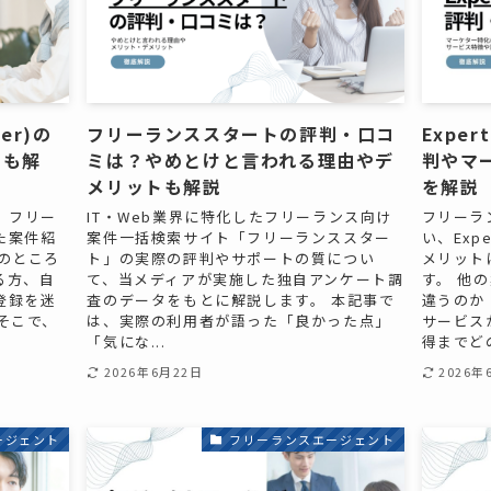
er)の
フリーランススタートの評判・口コ
Exper
トも解
ミは？やめとけと言われる理由やデ
判やマ
メリットも解説
を解説
は、フリー
IT・Web業界に特化したフリーランス向け
フリーラ
た案件紹
案件一括検索サイト「フリーランススター
い、Exp
のところ
ト」の実際の評判やサポートの質につい
メリット
る方、自
て、当メディアが実施した独自アンケート調
す。 他
登録を迷
査のデータをもとに解説します。 本記事で
違うのか E
そこで、
は、実際の利用者が語った「良かった点」
サービス
「気にな...
得までどの
2026年6月22日
2026年
ージェント
フリーランスエージェント