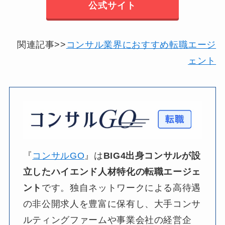
公式サイト
関連記事>>
コンサル業界におすすめ転職エージ
ェント
『
コンサルGO
』は​
BIG4出身コンサルが
設
立した
ハイエンド人材特化の
転職エージェ
ント
です。​独自ネットワークに​よる​高待遇
の​非公開求人を​豊富に​保有し、​大手コンサ
ルティングファームや​事業会社の​経営企