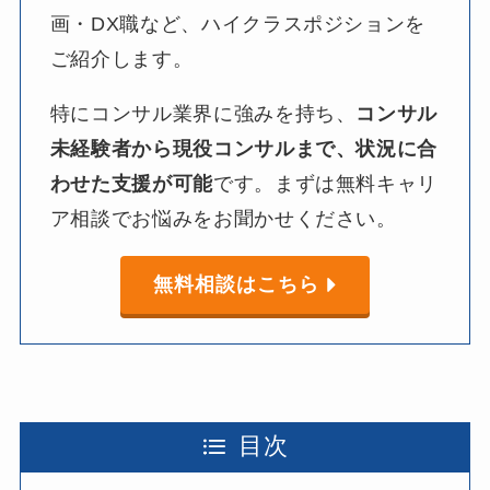
画・DX職など、​ハイクラスポジションを​
ご紹介します。​
特に​コンサル業界に​強みを​持ち、​
コンサル
未経験者から
現役コンサルまで、
状況に
合
わせた
支援が
可能
です。​まずは​無料キャリ
ア相談で​お悩みを​お聞か​せください。​
無料相談はこちら
目次