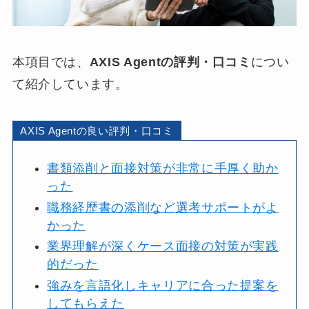
本項目では、
AXIS Agentの評判・口コミ
につい
て紹介しています。
AXIS Agentの良い評判・口コミ
書類添削と面接対策が非常に手厚く助か
った
職務経歴書の添削など選考サポートがよ
かった
業界理解が深くケース面接の対策が実践
的だった
強みを言語化しキャリアに合った提案を
してもらえた