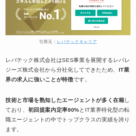
引用元：
レバテックキャリア
レバテック株式会社はSES事業を展開するレバレ
ジーズ株式会社から分社化してできたため、
IT業
界の求人に強いことが特徴
です。
技術と市場を熟知したエージェントが多く在籍
し
ており、
初回提案内定率90%
とIT業界特化型の転
職エージェントの中でトップクラスの実績を誇り
ます。