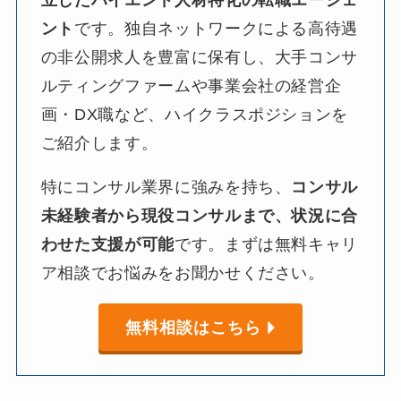
ント
です。​独自ネットワークに​よる​高待遇
の​非公開求人を​豊富に​保有し、​大手コンサ
ルティングファームや​事業会社の​経営企
画・DX職など、​ハイクラスポジションを​
ご紹介します。​
特に​コンサル業界に​強みを​持ち、​
コンサル
未経験者から
現役コンサルまで、
状況に
合
わせた
支援が
可能
です。​まずは​無料キャリ
ア相談で​お悩みを​お聞か​せください。​
無料相談はこちら