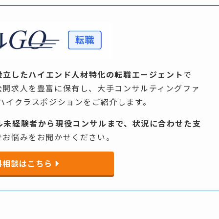
設立した
ハイエンド人材特化の
転職エージェント
で
非公開求人を​豊富に​保有し、​大手コンサルティングファ
​ハイクラスポジションを​ご紹介します。​
ル未経験者から
現役コンサルまで、
状況に
合わせた
支
​お悩みを​お聞か​せください。​
料相談はこちら