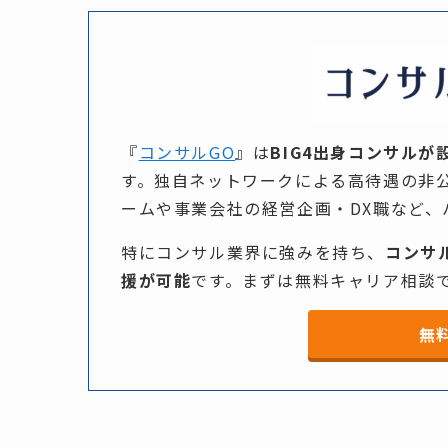
『
コンサルGO
』は​
BIG4出身コンサルが
す。​独自ネットワークに​よる​高待遇の​
ームや​事業会社の​経営企画・DX職など、
特に​コンサル業界に​強みを​持ち、​
コンサ
援が
可能
です。​まずは​無料キャリア相談で
無