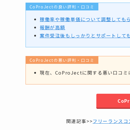
CoProJectの良い評判・口コミ
稼働率や稼働単価について調整しても
報酬が高額
案件受注後もしっかりとサポートして
CoProJectの悪い評判・口コミ
現在、CoProJectに関する悪い口
CoP
関連記事>>
フリーランスコ