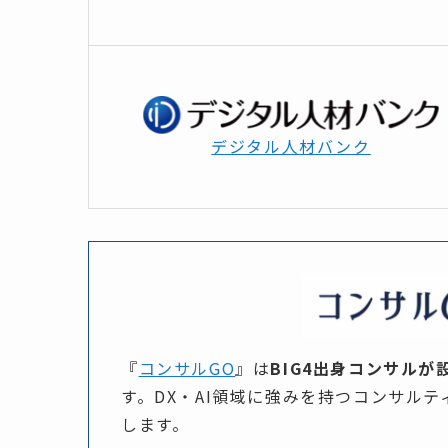
デジタル人材バンク
『
コンサルGO
』は​
BIG4出身コンサルが
す。​DX・AI領域に​強みを​持つコンサル
します。​