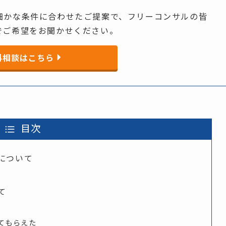
細かな​条件に​合わせた​ご提案で、​フリーコンサルの​皆
で​ご希望を​お聞か​せください。
料相談はこちら
目次
件について
て
てもらえた