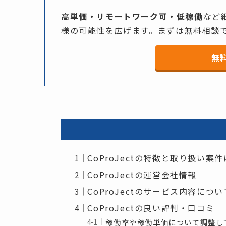
高単価・リモートワーク可・低稼働
など​
様の​可能性を​広げます。​まずは​無料相談
無
CoProJectの特徴と取り扱い案
CoProJectの運営会社情報
CoProJectのサービス内容につい
CoProJectの良い評判・口コミ
稼働率や稼働単価について調整し