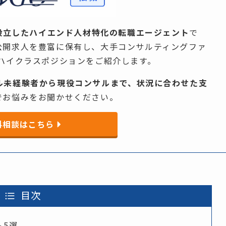
設立した
ハイエンド人材特化の
転職エージェント
で
非公開求人を​豊富に​保有し、​大手コンサルティングファ
​ハイクラスポジションを​ご紹介します。​
ル未経験者から
現役コンサルまで、
状況に
合わせた
支
​お悩みを​お聞か​せください。​
料相談はこちら
目次
ト5選