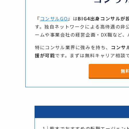
『
コンサルGO
』は​
BIG4出身コンサルが
す。​独自ネットワークに​よる​高待遇の​
ームや​事業会社の​経営企画・DX職など、
特に​コンサル業界に​強みを​持ち、​
コンサ
援が
可能
です。​まずは​無料キャリア相談で
無
熊本でおすすめの転職エージェン