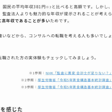
、国民の平均年収381円
と比べると高額です。しかし
※3
、監査法人よりも魅力的な年収が提示されることが考え
に高年収であることが多い
ためです。
違いなどから、コンサルへの転職を考える人も多いでし
転職された方の実体験もチェックしてみましょう。
※1参照：
NHK「監査に異変 会計士が足りない？
※2参照：
厚生労働省「令和5年賃金構造基本統計調査
※3参照：
厚生労働省「令和5年賃金構造基本統計調査
界を感じた