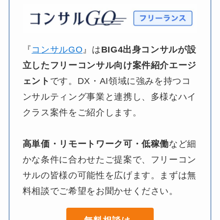
『
コンサルGO
』は​
BIG4出身コンサルが
設
立した
フリーコンサル向け案件紹介エージ
ェント
です。​DX・AI領域に​強みを​持つコ
ンサルティング事業と​連携し、​多様な​ハイ
クラス案件を​ご紹介します。​
高単価・リモートワーク可・低稼働
など​細
かな​条件に​合わせた​ご提案で、​フリーコン
サルの​皆様の​可能性を​広げます。​まずは​無
料相談で​ご希望を​お聞か​せください。