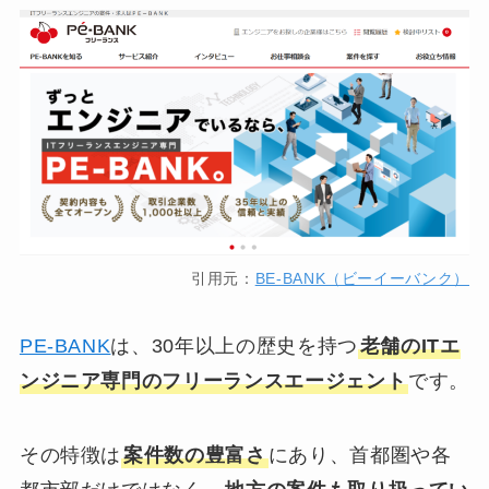
引用元：
BE-BANK（ビーイーバンク）
PE-BANK
は、30年以上の歴史を持つ
老舗のITエ
ンジニア専門のフリーランスエージェント
です。
その特徴は
案件数の豊富さ
にあり、首都圏や各