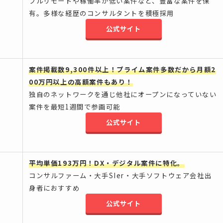
フルリモートや稼働率が低い案件など、豊富な案件を保
有。多様な経歴のコンサルタントを積極採用
公式サイト
案件掲載数9,300件以上！プライム案件多数だから月額2
00万円以上の高額案件もあり！
独自のネットワークを通じ他社にオープンになっていない
案件を最短1週間で参画可能
公式サイト
平均単価193万円！DX・デジタル案件に特化。
コンサルファーム・大手SIer・大手ソフトウェア会社出
身者におすすめ
公式サイト