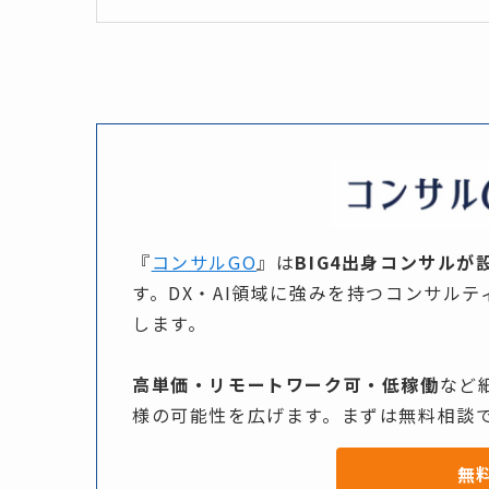
『
コンサルGO
』は​
BIG4出身コンサルが
す。​DX・AI領域に​強みを​持つコンサル
します。​
高単価・リモートワーク可・低稼働
など​
様の​可能性を​広げます。​まずは​無料相談
無