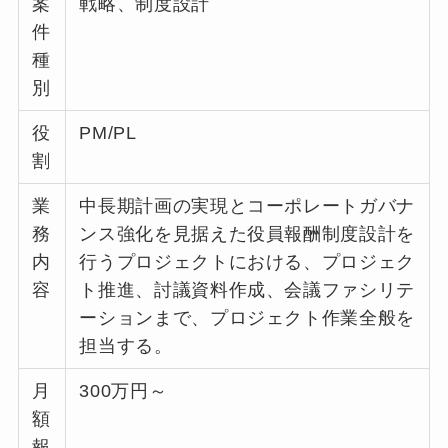
案
戦略、制度設計
件
種
別
役
PM/PL
割
業
中長期計画の実現とコーポレートガバナ
務
ンス強化を見据えた役員報酬制度設計を
内
行うプロジェクトにおける、プロジェク
容
ト推進、討議資料作成、会議ファシリテ
ーションまで、プロジェクト作業全般を
担当する。
月
300万円～
額
報