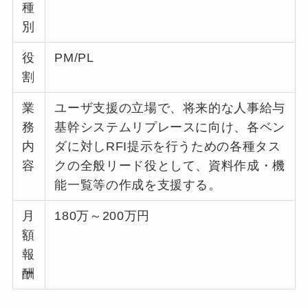
種
別
役
PM/PL
割
業
ユーザ支援の立場で、将来的な人事給与
務
基幹システムリプレースに向け、各ベン
内
ダに対しRFI提示を行うための各種タス
容
クの全般リード役として、資料作成・機
能一覧等の作成を支援する。
月
180万～200万円
額
報
酬