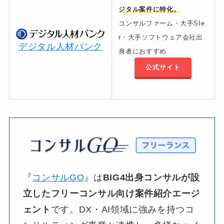
ジタル案件に特化。
コンサルファーム・大手SIe
r・大手ソフトウェア会社出
デジタル人材バンク
身者におすすめ
公式サイト
『
コンサルGO
』は​
BIG4出身コンサルが
設
立した
フリーコンサル向け案件紹介エージ
ェント
です。​DX・AI領域に​強みを​持つコ