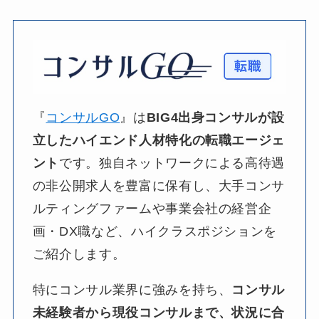
『
コンサルGO
』は​
BIG4出身コンサルが
設
立した
ハイエンド人材特化の
転職エージェ
ント
です。​独自ネットワークに​よる​高待遇
の​非公開求人を​豊富に​保有し、​大手コンサ
ルティングファームや​事業会社の​経営企
画・DX職など、​ハイクラスポジションを​
ご紹介します。​
特に​コンサル業界に​強みを​持ち、​
コンサル
未経験者から
現役コンサルまで、
状況に
合